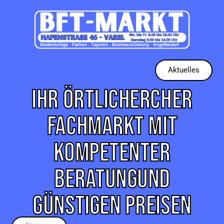
Aktuelles
IHR ÖRTLICHERCHER
FACHMARKT MIT
KOMPETENTER
BERATUNG
UND
GÜNSTIGEN PREISEN