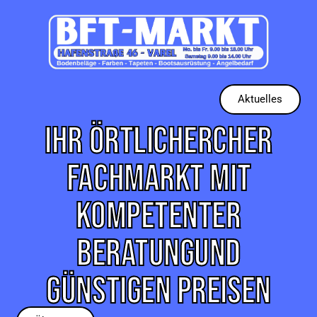
Aktuelles
IHR ÖRTLICHERCHER
FACHMARKT MIT
KOMPETENTER
BERATUNG
UND
GÜNSTIGEN PREISEN